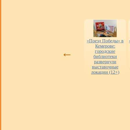
Оценка работы
«Пушкинская
«Поезд Победы» в
библиотек
карта» в городских
Кемерове:
←
библиотеках
городские
библиотеки
развернули
выставочные
локации (12+)