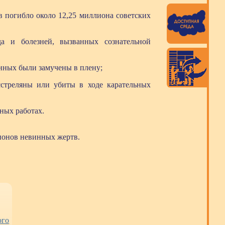
в погибло около 12,25 миллиона советских
а и болезней, вызванных сознательной
нных были замучены в плену;
стреляны или убиты в ходе карательных
ных работах.
лионов невинных жертв.
ого
«Взлётная полоса»
Книжные новинки
Книжная выста