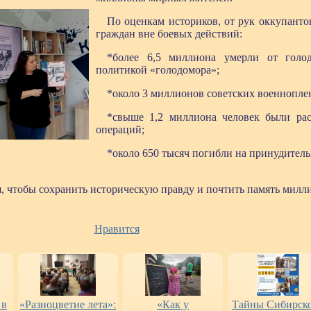
По оценкам историков, от рук оккупанто
граждан вне боевых действий:
*более 6,5 миллиона умерли от голод
политикой «голодомора»;
*около 3 миллионов советских военнопле
*свыше 1,2 миллиона человек были рас
операций;
*около 650 тысяч погибли на принудитель
я, чтобы сохранить историческую правду и почтить память мил
Нравится
 в
«Разноцветие лета»:
«Как у
Тайны Сибирск