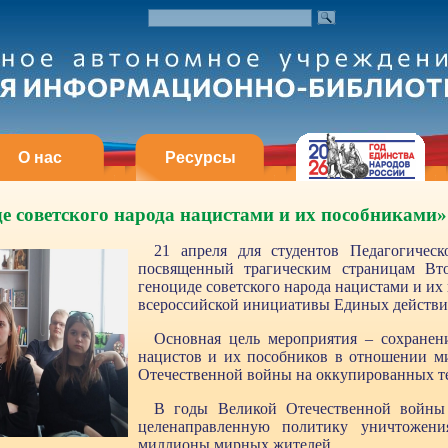
О нас
Ресурсы
де советского народа нацистами и их пособниками
21 апреля для студентов Педагогическ
посвященный трагическим страницам В
геноциде советского народа нацистами и их
всероссийской инициативы Единых действий
Основная цель мероприятия – сохранен
нацистов и их пособников в отношении м
Отечественной войны на оккупированных т
В годы Великой Отечественной войны
целенаправленную политику уничтожен
миллионы мирных жителей.