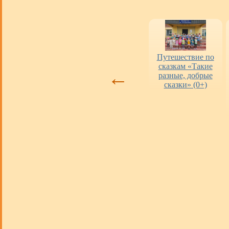
Оценка работы
«Пушкинская
Путешествие по
библиотек
карта» в городских
сказкам «Такие
←
библиотеках
разные, добрые
сказки» (0+)