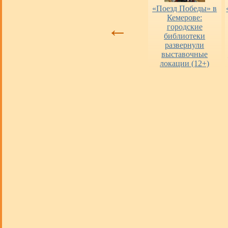
Оценка работы
«Пушкинская
«Поезд Победы» в
библиотек
карта» в городских
Кемерове:
←
библиотеках
городские
библиотеки
развернули
выставочные
локации (12+)