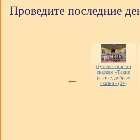
Проведите последние ден
Оценка работы
«Пушкинская
Путешествие по
библиотек
карта» в городских
сказкам «Такие
←
библиотеках
разные, добрые
сказки» (0+)