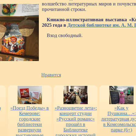
волшебство литературных миров и почувство
прочитанной строки.
Книжно-иллюстративная выставка «Кни
2025 года в
Детской библиотеке им. А. М. 
Вход свободный.
Нравится
о
«Поезд Победы» в
«Разноцветие лета»:
«Как у
Кемерове:
концерт студии
Пушкина…»:
городские
«Русский романс»
литературная ду
библиотеки
прошёл в
в Комсомольск
развернули
Библиотеке
парке (6+)
выставочные
городских историй