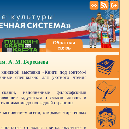
Обратная
связь
м. А. М. Береснева
е книжной выставки «Книги под зонтом»!
данные специально для уютного чтения
казки, наполненные философскими
вляющие задуматься о смысле жизни, и
ать внимание до последней страницы.
м мгновением осени, открывая мир теплых
прятаться от дождя и ветра, окунуться в