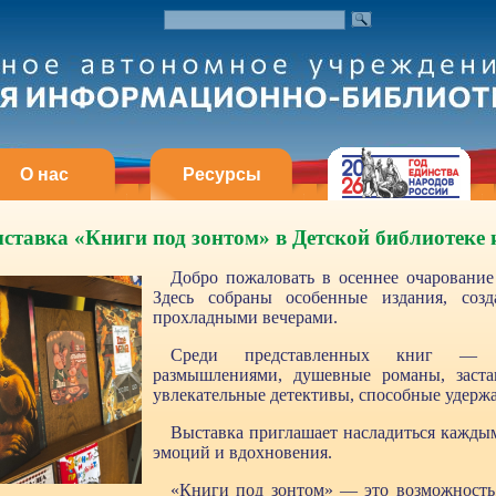
О нас
Ресурсы
авка «Книги под зонтом» в Детской библиотеке и
Добро пожаловать в осеннее очаровани
Здесь собраны особенные издания, соз
прохладными вечерами.
Среди представленных книг — с
размышлениями, душевные романы, заста
увлекательные детективы, способные удерж
Выставка приглашает насладиться кажды
эмоций и вдохновения.
«Книги под зонтом» — это возможность с