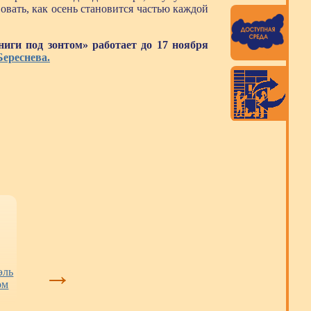
вать, как осень становится частью каждой
ги под зонтом» работает до 17 ноября
Береснева.
Тайны Сибирского
«Взлётная полоса»
Книжные нови
квартала:
взята: кемеровский
→
эль
бесплатные
клуб стал
ом
экскурсии в места,
победителем
куда закрыт вход
регионального
для туристов
конкурса (12+)