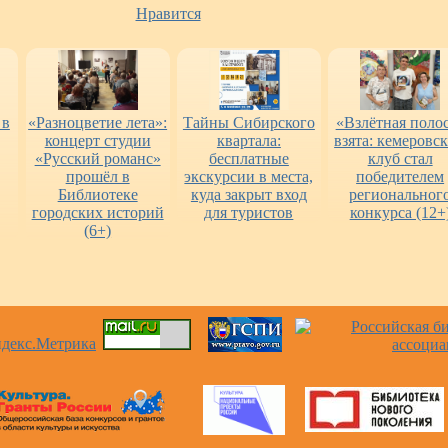
Нравится
 в
«Разноцветие лета»:
Тайны Сибирского
«Взлётная поло
концерт студии
квартала:
взята: кемеровс
«Русский романс»
бесплатные
клуб стал
прошёл в
экскурсии в места,
победителем
Библиотеке
куда закрыт вход
региональног
городских историй
для туристов
конкурса (12+
(6+)