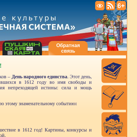
Обратная
связь
!
ков –
День народного единства
. Этот день,
тившихся в 1612 году во имя свободы и
ния непреходящей истины: сила и мощь
ую этому знаменательному событию
:
шествие в 1612 год! Картины, конкурсы и
ой.