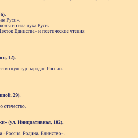
б).
ода Руси».
коны и сила духа Руси.
Цветок Единства» и поэтические чтения.
го, 12).
тство культур народов России.
иной, 29).
о отечество.
ки» (ул. Инициативная, 102).
 «Россия. Родина. Единство».