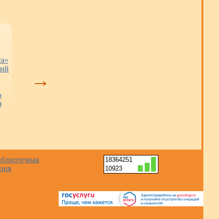
са»
Книжные новинки
Книжная выставка
Летний читаль
кий
«Россия: сквозь
зал «Читают вс
→
века вместе»
работает на
открылась в детской
бульваре
о
библиотеке
Строителей (0
)
«Сибирячок» (6+)
18364251
10923