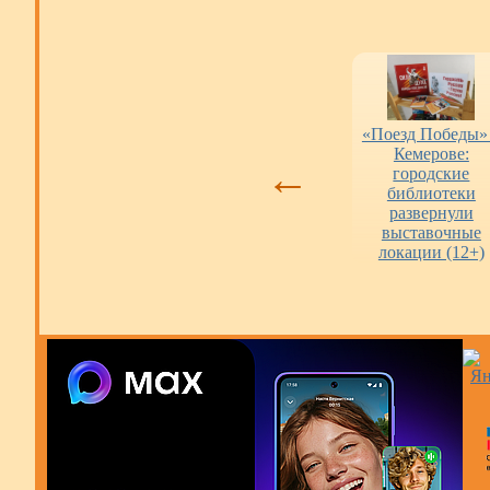
и
Оценка работы
«Пушкинская
«Поезд Победы»
.
библиотек
карта» в городских
Кемерове:
←
библиотеках
городские
библиотеки
развернули
выставочные
локации (12+)