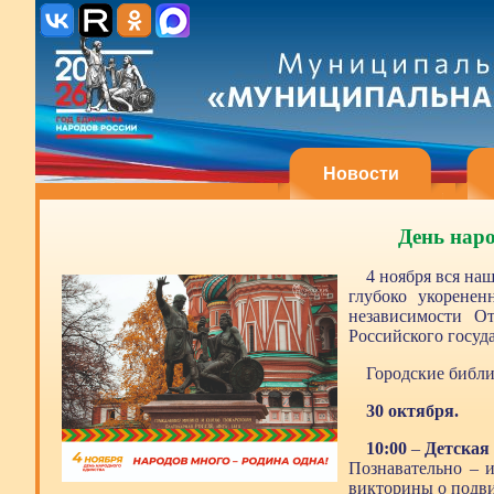
Новости
День наро
4 ноября вся на
глубоко укорене
независимости О
Российского госуда
Городские библ
30 октября.
10:00
–
Детская 
Познавательно – 
викторины о подви