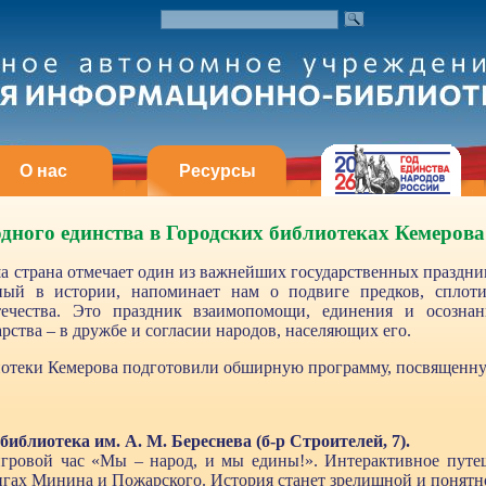
О нас
Ресурсы
дного единства в Городских библиотеках Кемерова
ша страна отмечает один из важнейших государственных праздни
нный в истории, напоминает нам о подвиге предков, спло
течества. Это праздник взаимопомощи, единения и осозна
рства – в дружбе и согласии народов, населяющих его.
иотеки Кемерова подготовили обширную программу, посвященн
библиотека им. А. М. Береснева (б-р Строителей, 7).
игровой час «Мы – народ, и мы едины!». Интерактивное путе
гах Минина и Пожарского. История станет зрелищной и понятн