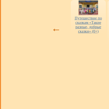
Оценка работы
«Пушкинская
Путешествие по
библиотек
карта» в городских
сказкам «Такие
←
библиотеках
разные, добрые
сказки» (0+)