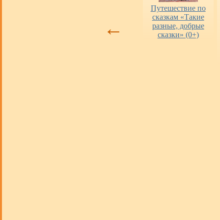
Оценка работы
«Пушкинская
Путешествие по
библиотек
карта» в городских
сказкам «Такие
←
библиотеках
разные, добрые
сказки» (0+)