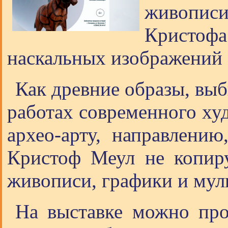
живопис
Кристоф
наскальных изображений 
Как древние образы, выб
работах современного ху
архео-арту, направлению
Кристоф Меул не копиру
живописи, графики и мул
На выставке можно прос