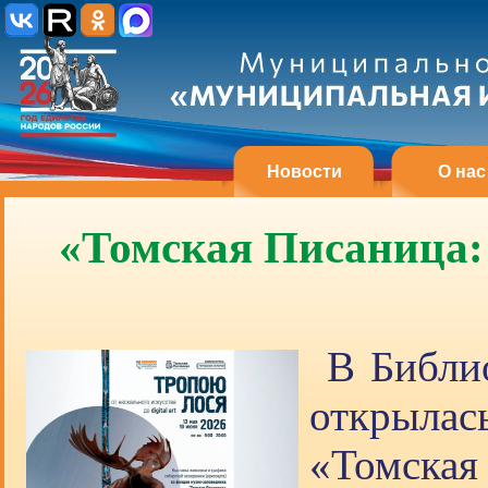
Новости
О нас
«Томская Писаница: 
В Библио
открылас
«Томска