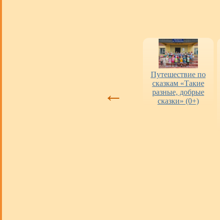
Оценка работы
«Пушкинская
Путешествие по
библиотек
карта» в городских
сказкам «Такие
←
библиотеках
разные, добрые
сказки» (0+)