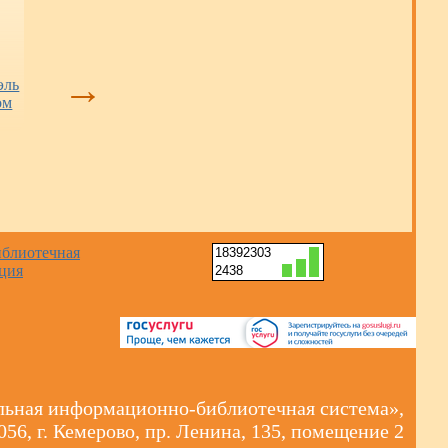
Тайны Сибирского
«Взлётная полоса»
Книжные нови
квартала:
взята: кемеровский
→
эль
бесплатные
клуб стал
ом
экскурсии в места,
победителем
куда закрыт вход
регионального
для туристов
конкурса (12+)
18392303
2438
ная информационно-библиотечная система»,
056, г. Кемерово, пр. Ленина, 135, помещение 2