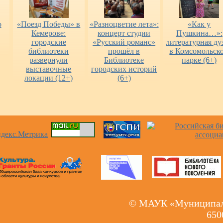
о
«Поезд Победы» в
«Разноцветие лета»:
«Как у
Кемерове:
концерт студии
Пушкина…»:
городские
«Русский романс»
литературная ду
библиотеки
прошёл в
в Комсомольск
развернули
Библиотеке
парке (6+)
выставочные
городских историй
локации (12+)
(6+)
© МАУК «Муниципаль
650