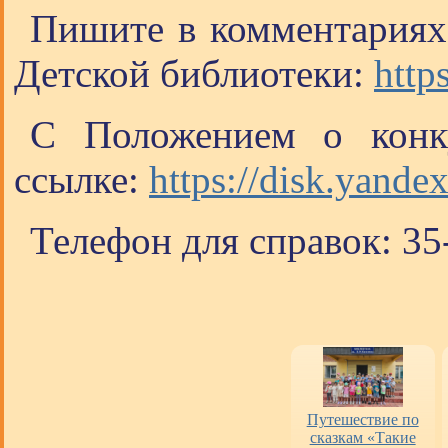
Пишите в комментариях
Детской библиотеки:
http
С Положением о конк
ссылке:
https://disk.yand
Телефон для справок: 35
Оценка работы
«Пушкинская
Путешествие по
библиотек
карта» в городских
сказкам «Такие