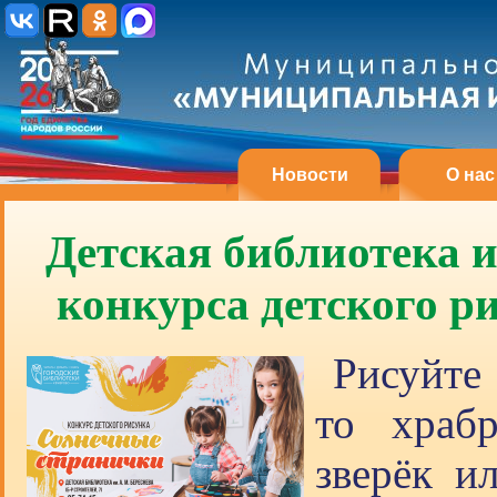
Новости
О нас
Детская библиотека и
конкурса детского р
Рисуйте
то храб
зверёк и