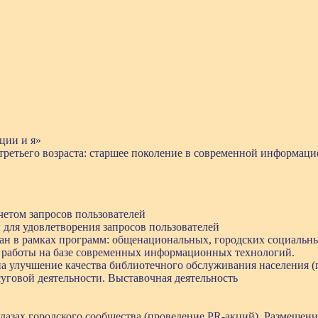
ции и я»
ретьего возраста: старшее поколение в современной информаци
четом запросов пользователей
ля удовлетворения запросов пользователей
ан в рамках программ: общенациональных, городских социальн
 работы на базе современных информационных технологий.
а улучшение качества библиотечного обслуживания населения (п
уговой деятельности. Выставочная деятельность
лазах городского сообщества (проведение PR-акций). Размещен