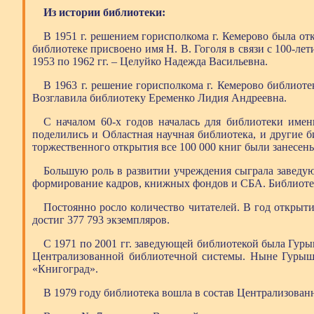
Из истории библиотеки:
В 1951 г. решением горисполкома г. Кемерово была от
библиотеке присвоено имя Н. В. Гоголя в связи с 100-лет
1953 по 1962 гг. – Целуйко Надежда Васильевна.
В 1963 г. решение горисполкома г. Кемерово библиоте
Возглавила библиотеку Еременко Лидия Андреевна.
С началом 60-х годов началась для библиотеки им
поделились и Областная научная библиотека, и другие б
торжественного открытия все 100 000 книг были занесены
Большую роль в развитии учреждения сыграла заведу
формирование кадров, книжных фондов и СБА. Библиотек
Постоянно росло количество читателей. В год открытия
достиг 377 793 экземпляров.
С 1971 по 2001 гг. заведующей библиотекой была Гур
Централизованной библиотечной системы. Ныне Гурышев
«Книгоград».
В 1979 году библиотека вошла в состав Централизован