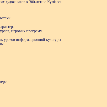
ких художников к 300-летию Кузбасса
иотеки
арактера
курсов, игровых программ
и, уроков информационной культуры
ры
тере