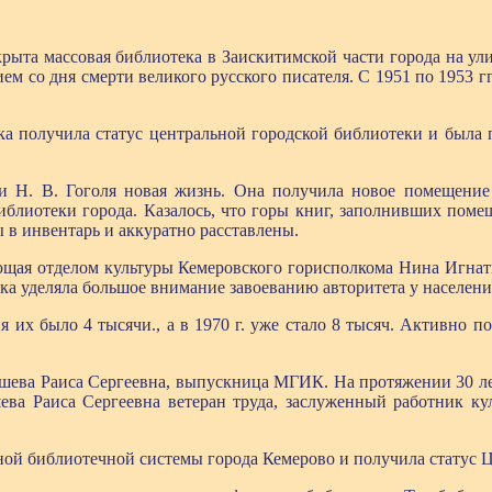
крыта массовая библиотека в Заискитимской части города на ул
ием со дня смерти великого русского писателя. С 1951 по 1953 г
ка получила статус центральной городской библиотеки и была 
ени Н. В. Гоголя новая жизнь. Она получила новое помещен
иблиотеки города. Казалось, что горы книг, заполнивших помещ
 в инвентарь и аккуратно расставлены.
ющая отделом культуры Кемеровского горисполкома Нина Игнат
а уделяла большое внимание завоеванию авторитета у населени
 их было 4 тысячи., а в 1970 г. уже стало 8 тысяч. Активно п
ышева Раиса Сергеевна, выпускница МГИК. На протяжении 30 ле
а Раиса Сергеевна ветеран труда, заслуженный работник ку
ной библиотечной системы города Кемерово и получила статус 