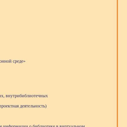
онной среде»
ых, внутрибиблиотечных
роектная деятельность)
ие информации о библиотеке в виртуальном