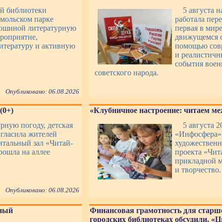
ой библиотеки
5 августа 
мольском парке
работала пер
лошиной литературную
первая в мир
роприятие,
движущемся с
итературу и активную
помощью совр
и реалистичн
события воен
советского народа.
Опубликовано: 06.08.2026
(0+)
«Клубничное настроение: читаем ме
урную погоду, детская
5 августа 2
игласила жителей
«Инфосфера» 
итальный зал «Читай-
художественн
рошла на аллее
проекта «Чит
прикладной м
и творчество.
Опубликовано: 06.08.2026
рный
Финансовая грамотность для старше
городских библиотеках обсудили, «Ц