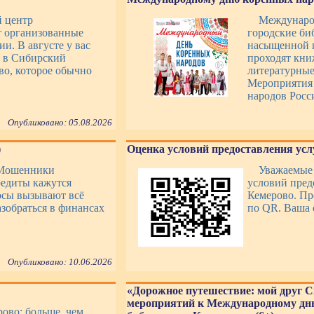
й центр
Междунаро
т организованные
городские би
и. В августе у вас
насыщенной п
ь в Сибирский
проходят кни
во, которое обычно
литературные
Мероприятия 
народов Росс
Опубликовано: 05.08.2026
)
Оценка условий предоставления усл
 Мошенники
Уважаемые 
едиты кажутся
условий пре
осы вызывают всё
Кемерово. Пр
азобраться в финансах
по QR. Ваша 
Опубликовано: 10.06.2026
«Дорожное путешествие: мой друг С
мероприятий к Международному дню
ово: больше, чем