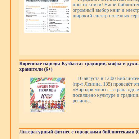
просто книги! Наши библиотек
огромный выбор книг и электр
широкий спектр полезных се
Коренные народы Кузбасса: традиции, мифы и духи-
хранители (6+)
10 августа в 12:00 Библиотек
(пр-т Ленина, 135) проведёт э
«Народов много – страна одна
посвящено культуре и традиц
региона.
Литературный фитнес с городскими библиотеками (0