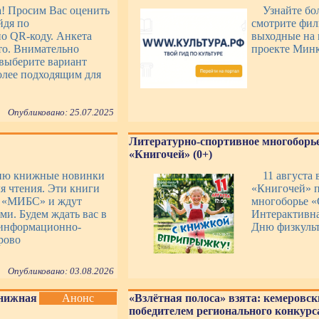
а! Просим Вас оценить
Узнайте бо
йдя по
смотрите фил
о QR-коду. Анкета
выходные на 
то. Внимательно
проекте Мин
выберите вариант
более подходящим для
Опубликовано: 25.07.2025
Литературно-спортивное многоборье
«Книгочей» (0+)
ию книжные новинки
11 августа
я чтения. Эти книги
«Книгочей» п
К «МИБС» и ждут
многоборье 
ми. Будем ждать вас в
Интерактивна
информационно-
Дню физкульт
рово
Опубликовано: 03.08.2026
Книжная
Анонс
«Взлётная полоса» взята: кемеровск
победителем регионального конкурса