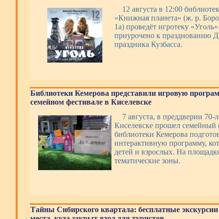
12 августа в 12:00 библиоте
«Книжная планета» (ж. р. Боро
1а) проведёт игротеку «Уголь
приурочено к празднованию Дн
праздника Кузбасса.
Библиотеки Кемерова представили игровую програм
семейном фестивале в Киселевске
7 августа, в преддверии 70-л
Киселевске прошел семейный 
библиотеки Кемерова подготов
интерактивную программу, ко
детей и взрослых. На площадк
тематические зоны.
Тайны Сибирского квартала: бесплатные экскурсии
места, куда закрыт вход для туристов