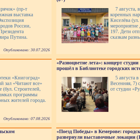
рячок» (пр-т
7 августа,
ижная выставка
коренных нар
 Экспозиция
Киселёва (ул
ародов России,
мероприятие 
Президента
197. Дети от
мира Путина.
сказкам разн
Опубликовано: 30.07.2026
«Разноцветие лета»: концерт студии
прошёл в Библиотеке городских исто
отеки «Книгоград»
5 августа в
й зал «Читают все»
Весенняя, 7) 
 (бул. Строителей,
от студии «Р
рамках программы
юных жителей города.
Опубликовано: 07.08.2026
льском
«Поезд Победы» в Кемерове: городс
развернули выставочные локации (1