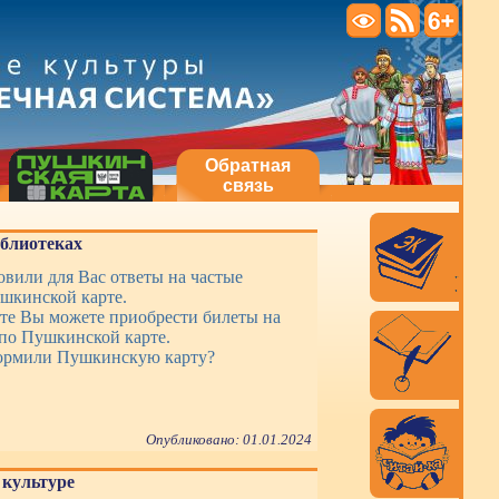
Обратная
связь
иблиотеках
вили для Вас ответы на частые
шкинской карте.
те Вы можете приобрести билеты на
по Пушкинской карте.
ормили Пушкинскую карту?
Опубликовано: 01.01.2024
культуре