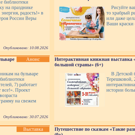
ие библиотеки
ку на празднике
Рисуйте ва
энергия, радость!» в
то храбрый р
ероя России Веры
или даже цел
Ваши краски 
Опубликовано: 10.08.2026
ульваре
Анонс
Интерактивная книжная выставка 
большой страны» (6+)
рникам на бульваре
В Детской 
 библиотеки
Терешковой, 2
телей, 7) работает
интерактивна
 все!». Проект
истории боль
возраста
грамму на свежем
Опубликовано: 30.07.2026
Выставка
Путешествие по сказкам «Такие раз
(0+)