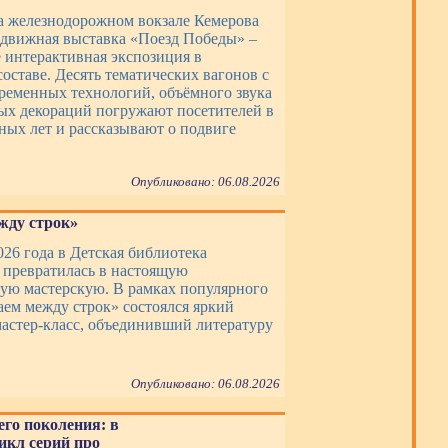
на железнодорожном вокзале Кемерова
едвижная выставка «Поезд Победы» –
е интерактивная экспозиция в
оставе. Десять тематических вагонов с
еменных технологий, объёмного звука
ых декораций погружают посетителей в
ных лет и рассказывают о подвиге
Опубликовано: 06.08.2026
жду строк»
026 года в Детская библиотека
превратилась в настоящую
ую мастерскую. В рамках популярного
аем между строк» состоялся яркий
астер-класс, объединивший литературу
Опубликовано: 06.08.2026
го поколения: в
икл серий про