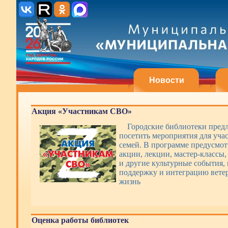
Новости
Акция «Участникам СВО»
Городские библиотеки пред
посетить мероприятия для уча
семей. В программе предусмот
акции, лекции, мастер-классы,
и другие культурные события,
поддержку и интеграцию вете
жизнь
Оценка работы библиотек