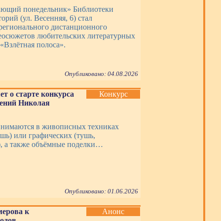
ающий понедельник» Библиотеки
орий (ул. Весенняя, 6) стал
регионального дистанционного
еосюжетов любительских литературных
«Взлётная полоса».
Опубликовано: 04.08.2026
ет о старте конкурса
Конкурс
дений Николая
инимаются в живописных техниках
ашь) или графических (тушь,
, а также объёмные поделки…
Опубликовано: 01.06.2026
мерова к
Анонс
одов