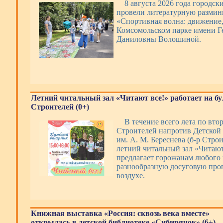
8 августа 2026 года городск
провели литературную размин
«Спортивная волна: движение, 
Комсомольском парке имени Г
Даниловны Волошиной.
Летний читальный зал «Читают все!» работает на б
Строителей (0+)
В течение всего лета по вто
Строителей напротив Детской
им. А. М. Береснева (б-р Строи
летний читальный зал «Читают
предлагает горожанам любого 
разнообразную досуговую про
воздухе.
Книжная выставка «Россия: сквозь века вместе»
открылась в детской библиотеке «Сибирячок» (6+)