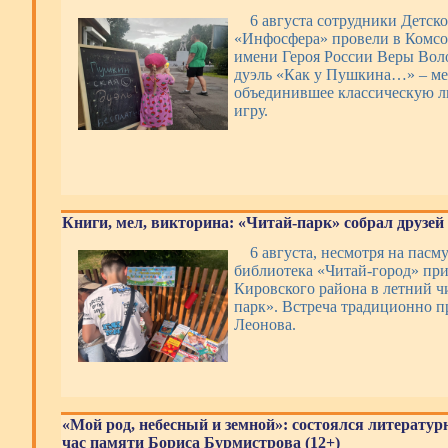
6 августа сотрудники Детск
«Инфосфера» провели в Комсо
имени Героя России Веры Во
дуэль «Как у Пушкина…» – ме
объединившее классическую л
игру.
Книги, мел, викторина: «Читай-парк» собрал друзей 
6 августа, несмотря на пасм
библиотека «Читай-город» пр
Кировского района в летний ч
парк». Встреча традиционно п
Леонова.
«Мой род, небесный и земной»: состоялся литерату
час памяти Бориса Бурмистрова (12+)