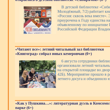
В детской библиотеке «Сиби
Молодёжный, 7/2) работает кн
«Россия: сквозь века вместе».
приурочена к Году единства н
объявленному по инициативе 
Российской Федерации Влади
«Читают все»: летний читальный зал библиотеки
«Книгоград» собрал юных кемеровчан (0+)
6 августа сотрудники библи
организовали летний читальны
на открытой площадке во дворе
42Б). Мероприятие прошло в 
летнего досуга и объединило 
«Как у Пушкина…»: литературная дуэль в Комсомо
парке (6+)