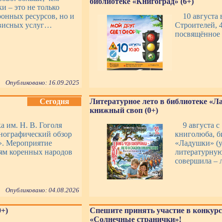
библиотеке «Книгоград» (6+)
и – это не только
онных ресурсов, но и
10 августа 
рвисных услуг…
Строителей, 4
посвящённое
Опубликовано: 16.09.2025
Сегодня
Литературное лето в библиотеке «Л
книжный своп (0+)
а им. Н. В. Гоголя
9 августа с
тнографический обзор
книголюба, б
». Мероприятие
«Ладушки» (у
иям коренных народов
литературную
совершила – л
Опубликовано: 04.08.2026
+)
Спешите принять участие в конкурс
«Солнечные странички»!