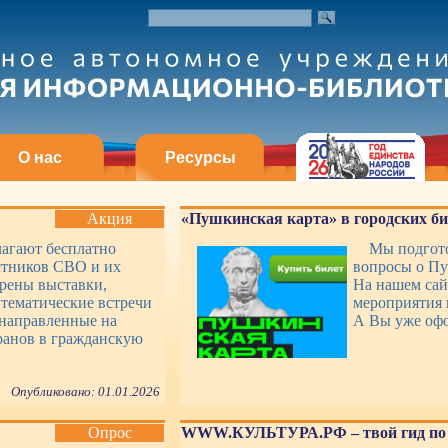
О нас
Ресурсы
Акция
«Пушкинская карта» в городских б
лагают бесплатно
Мы подгото
стников СВО и их
вопросы о Пу
рены выставки,
На нашем сай
 тематические встречи
мероприятия 
 направленные на
А Вы уже оф
ранов в гражданскую
Опубликовано: 01.01.2026
Опрос
WWW.КУЛЬТУРА.РФ – твой гид по 