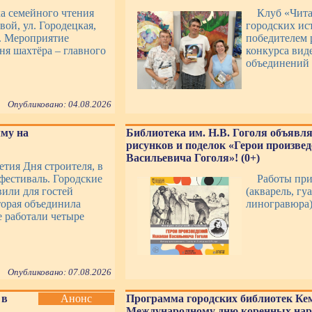
ка семейного чтения
Клуб «Чит
вой, ул. Городецкая,
городских ист
». Мероприятие
победителем 
я шахтёра – главного
конкурса вид
объединений 
Опубликовано: 04.08.2026
му на
Библиотека им. Н.В. Гоголя объявля
рисунков и поделок «Герои произве
Васильевича Гоголя»! (0+)
етия Дня строителя, в
фестиваль. Городские
Работы пр
или для гостей
(акварель, гу
торая объединила
линогравюра)
е работали четыре
Опубликовано: 07.08.2026
 в
Анонс
Программа городских библиотек Ке
Международному дню коренных нар