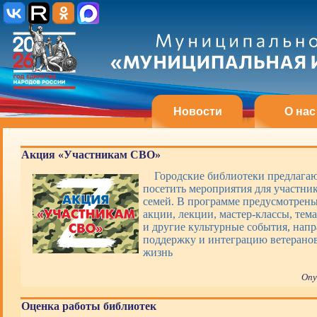
Новости
О нас
Акция «Участникам СВО»
Городские библиотеки предлагаю
посетить мероприятия для участни
семей. В программе предусмотрены
акции, лекции, мастер-классы, тем
и другие культурные события, нап
поддержку и интеграцию ветерано
жизнь
Опу
Оценка работы библиотек