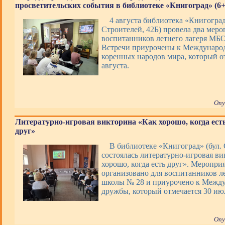
просветительских события в библиотеке «Книгоград» (6+
4 августа библиотека «Книгоград
Строителей, 42Б) провела два меро
воспитанников летнего лагеря М
Встречи приурочены к Междунаро
коренных народов мира, который о
августа.
Опу
Литературно-игровая викторина «Как хорошо, когда ест
друг»
В библиотеке «Книгоград» (бул. 
состоялась литературно-игровая в
хорошо, когда есть друг». Меропри
организовано для воспитанников ле
школы № 28 и приурочено к Межд
дружбы, который отмечается 30 ию
Опу