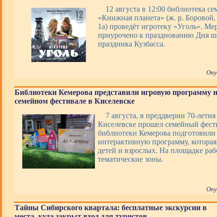
12 августа в 12:00 библиотека с
«Книжная планета» (ж. р. Боровой, 
1а) проведёт игротеку «Уголь». Ме
приурочено к празднованию Дня ша
праздника Кузбасса.
Опу
Библиотеки Кемерова представили игровую программу 
семейном фестивале в Киселевске
7 августа, в преддверии 70-летия
Киселевске прошел семейный фести
библиотеки Кемерова подготовили 
интерактивную программу, которая
детей и взрослых. На площадке раб
тематические зоны.
Опу
Тайны Сибирского квартала: бесплатные экскурсии в
места, куда закрыт вход для туристов