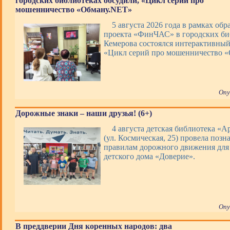
городских библиотеках обсудили, «Цикл серий про
мошенничество «Обману.NET»
5 августа 2026 года в рамках обр
проекта «ФинЧАС» в городских би
Кемерова состоялся интерактивны
«Цикл серий про мошенничество 
Опу
Дорожные знаки – наши друзья! (6+)
4 августа детская библиотека «А
(ул. Космическая, 25) провела позн
правилам дорожного движения для
детского дома «Доверие».
Опу
В преддверии Дня коренных народов: два