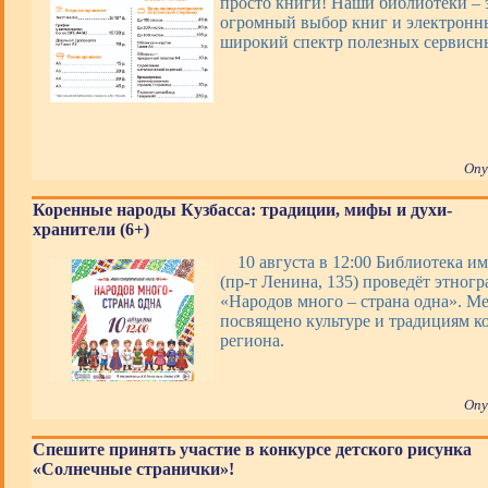
просто книги! Наши библиотеки – э
огромный выбор книг и электронны
широкий спектр полезных сервис
Опу
Коренные народы Кузбасса: традиции, мифы и духи-
хранители (6+)
10 августа в 12:00 Библиотека им
(пр-т Ленина, 135) проведёт этног
«Народов много – страна одна». М
посвящено культуре и традициям к
региона.
Опу
Спешите принять участие в конкурсе детского рисунка
«Солнечные странички»!