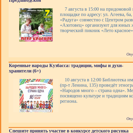
Предзаводской
7 августа в 15:00 на придомовой
площадке по адресу: ул. Агеева, 6а
«Радуга» совместно с Центром раз
«Азотовец» организуют для юных 
творческий пикник «Лето красное»
Опу
Коренные народы Кузбасса: традиции, мифы и духи-
хранители (6+)
10 августа в 12:00 Библиотека им
(пр-т Ленина, 135) проведёт этног
«Народов много – страна одна». М
посвящено культуре и традициям к
региона.
Опу
Спешите принять участие в конкурсе детского рисунка