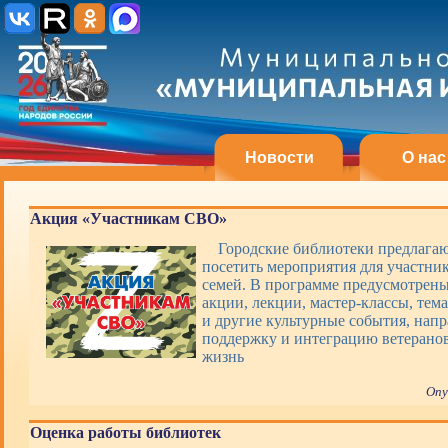
Новости
О нас
Акция «Участникам СВО»
Городские библиотеки предлагаю
посетить мероприятия для участни
семей. В программе предусмотрены
акции, лекции, мастер-классы, тем
и другие культурные события, нап
поддержку и интеграцию ветерано
жизнь
Опу
Оценка работы библиотек