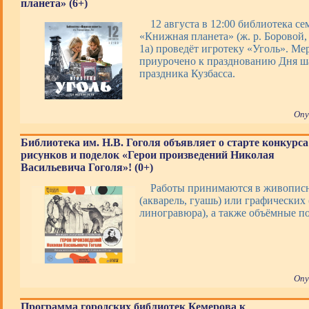
планета» (6+)
12 августа в 12:00 библиотека с
«Книжная планета» (ж. р. Боровой, 
1а) проведёт игротеку «Уголь». Ме
приурочено к празднованию Дня ша
праздника Кузбасса.
Опу
Библиотека им. Н.В. Гоголя объявляет о старте конкурса
рисунков и поделок «Герои произведений Николая
Васильевича Гоголя»! (0+)
Работы принимаются в живопис
(акварель, гуашь) или графических 
линогравюра), а также объёмные 
Опу
Программа городских библиотек Кемерова к