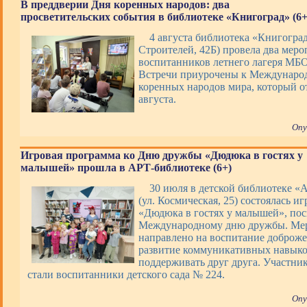
В преддверии Дня коренных народов: два
просветительских события в библиотеке «Книгоград» (6+
4 августа библиотека «Книгоград
Строителей, 42Б) провела два меро
воспитанников летнего лагеря М
Встречи приурочены к Междунаро
коренных народов мира, который о
августа.
Опу
Игровая программа ко Дню дружбы «Дюдюка в гостях у
малышей» прошла в АРТ-библиотеке (6+)
30 июля в детской библиотеке «
(ул. Космическая, 25) состоялась и
«Дюдюка в гостях у малышей», по
Международному дню дружбы. Ме
направлено на воспитание доброже
развитие коммуникативных навыко
поддерживать друг друга. Участни
стали воспитанники детского сада № 224.
Опу