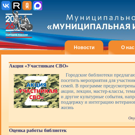
Новости
О нас
Акция «Участникам СВО»
Городские библиотеки предлагаю
посетить мероприятия для участни
семей. В программе предусмотрены
акции, лекции, мастер-классы, тем
и другие культурные события, нап
поддержку и интеграцию ветерано
жизнь
Опу
Оценка работы библиотек