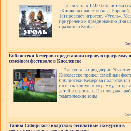
12 августа в 12:00 библиотека с
«Книжная планета» (ж. р. Боровой, 
1а) проведёт игротеку «Уголь». Ме
приурочено к празднованию Дня ша
праздника Кузбасса.
Опу
Библиотеки Кемерова представили игровую программу 
семейном фестивале в Киселевске
7 августа, в преддверии 70-летия
Киселевске прошел семейный фести
библиотеки Кемерова подготовили 
интерактивную программу, которая
детей и взрослых. На площадке раб
тематические зоны.
Опу
Тайны Сибирского квартала: бесплатные экскурсии в
места, куда закрыт вход для туристов