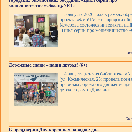
городских библиотеках обсудили, «Цикл серий про
мошенничество «Обману.NET»
5 августа 2026 года в рамках обр
проекта «ФинЧАС» в городских би
Кемерова состоялся интерактивны
«Цикл серий про мошенничество 
Опу
Дорожные знаки – наши друзья! (6+)
4 августа детская библиотека «А
(ул. Космическая, 25) провела позн
правилам дорожного движения для
детского дома «Доверие».
Опу
В преддверии Дня коренных народов: два