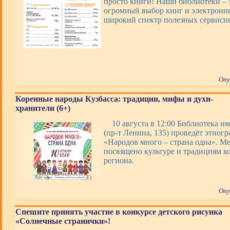
просто книги! Наши библиотеки – э
огромный выбор книг и электронны
широкий спектр полезных сервис
Опу
Коренные народы Кузбасса: традиции, мифы и духи-
хранители (6+)
10 августа в 12:00 Библиотека им
(пр-т Ленина, 135) проведёт этног
«Народов много – страна одна». М
посвящено культуре и традициям к
региона.
Опу
Спешите принять участие в конкурсе детского рисунка
«Солнечные странички»!