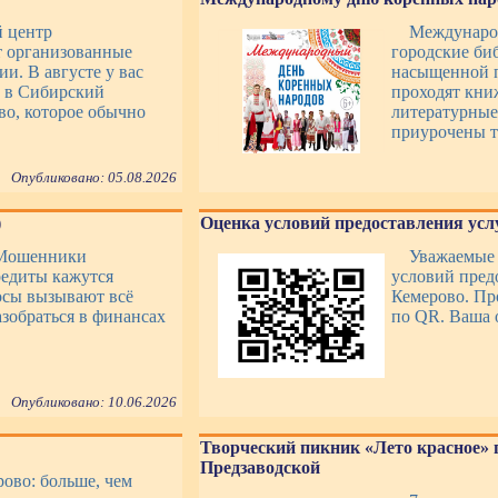
й центр
Междунаро
т организованные
городские би
и. В августе у вас
насыщенной п
ь в Сибирский
проходят кни
во, которое обычно
литературные
приурочены т
Опубликовано: 05.08.2026
)
Оценка условий предоставления усл
 Мошенники
Уважаемые 
едиты кажутся
условий пред
осы вызывают всё
Кемерово. Пр
азобраться в финансах
по QR. Ваша 
Опубликовано: 10.06.2026
Творческий пикник «Лето красное» 
Предзаводской
ово: больше, чем