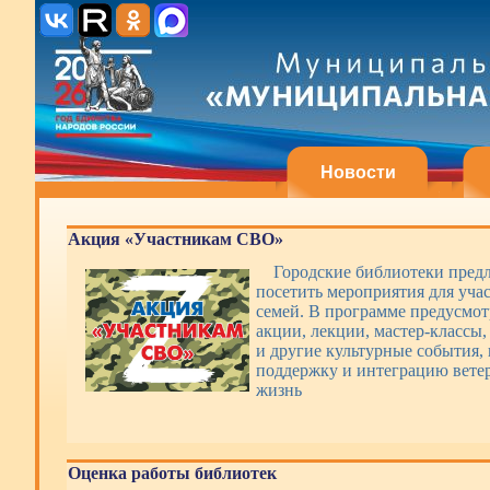
Новости
Акция «Участникам СВО»
Городские библиотеки пред
посетить мероприятия для уча
семей. В программе предусмот
акции, лекции, мастер-классы,
и другие культурные события,
поддержку и интеграцию вете
жизнь
Оценка работы библиотек