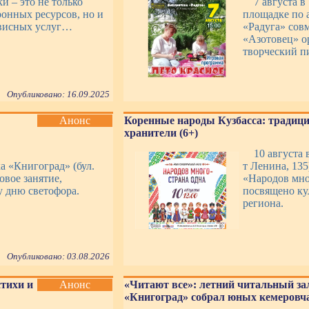
и – это не только
7 августа 
онных ресурсов, но и
площадке по а
рвисных услуг…
«Радуга» сов
«Азотовец» о
творческий п
Опубликовано: 16.09.2025
Анонс
Коренные народы Кузбасса: традици
хранители (6+)
10 августа 
ка «Книгоград» (бул.
т Ленина, 135
овое занятие,
«Народов мно
 дню светофора.
посвящено ку
региона.
Опубликовано: 03.08.2026
стихи и
Анонс
«Читают все»: летний читальный за
«Книгоград» собрал юных кемеровча