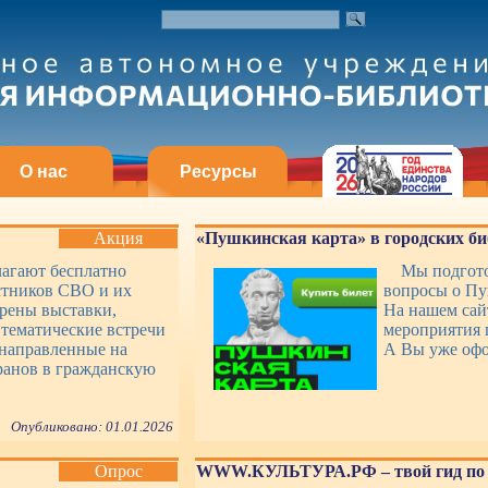
О нас
Ресурсы
Акция
«Пушкинская карта» в городских би
лагают бесплатно
Мы подгото
стников СВО и их
вопросы о Пу
рены выставки,
На нашем сай
 тематические встречи
мероприятия 
 направленные на
А Вы уже оф
ранов в гражданскую
Опубликовано: 01.01.2026
Опрос
WWW.КУЛЬТУРА.РФ – твой гид по 