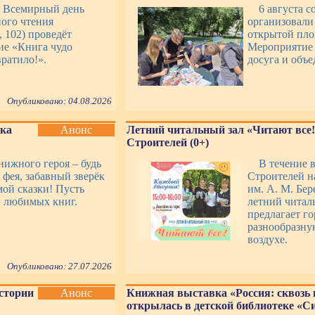
во Всемирный день
6 августа 
ого чтения
организовали
 102) проведёт
открытой площ
ие «Книга чудо
Мероприятие 
вратило!».
досуга и объ
Опубликовано: 04.08.2026
нка
Анонс
Летний читальный зал «Читают все!
Строителей (0+)
ижного героя – будь
В течение в
 фея, забавный зверёк
Строителей н
мой сказки! Пусть
им. А. М. Бер
 любимых книг.
летний читал
предлагает г
разнообразну
воздухе.
Опубликовано: 27.07.2026
стории
Анонс
Книжная выставка «Россия: сквозь 
открылась в детской библиотеке «С