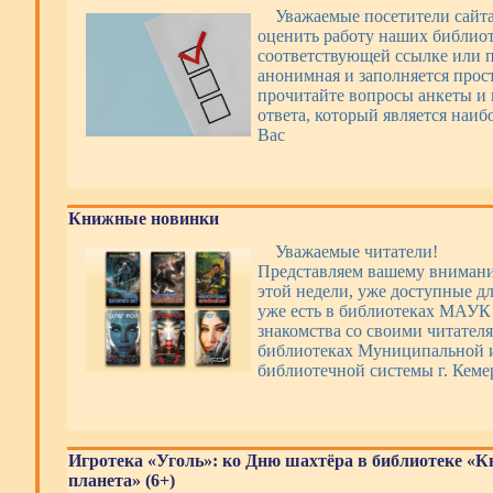
Уважаемые посетители сайт
оценить работу наших библиот
соответствующей ссылке или п
анонимная и заполняется прос
прочитайте вопросы анкеты и 
ответа, который является наи
Вас
Книжные новинки
Уважаемые читатели!
Представляем вашему вниман
этой недели, уже доступные дл
уже есть в библиотеках МАУ
знакомства со своими читателя
библиотеках Муниципальной 
библиотечной системы г. Кеме
Игротека «Уголь»: ко Дню шахтёра в библиотеке «
планета» (6+)