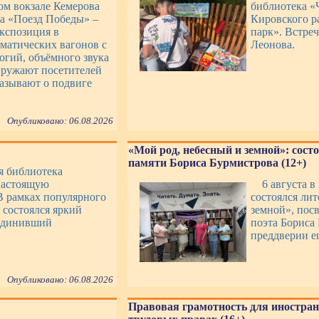
ом вокзале Кемерова
библиотека «
ка «Поезд Победы» –
Кировского р
экспозиция в
парк». Встре
ематических вагонов с
Леонова.
гий, объёмного звука
гружают посетителей
казывают о подвиге
Опубликовано: 06.08.2026
«Мой род, небесный и земной»: сост
памяти Бориса Бурмистрова (12+)
ая библиотека
настоящую
6 августа в
В рамках популярного
состоялся ли
 состоялся яркий
земной», пос
ъединивший
поэта Бориса
преддверии ег
Опубликовано: 06.08.2026
Правовая грамотность для иностран