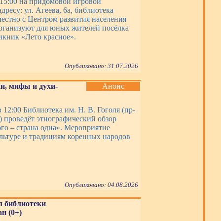
в 15:00 на придомовой игровой
дресу: ул. Агеева, 6а, библиотека
местно с Центром развития населения
рганизуют для юных жителей посёлка
икник «Лето красное».
Опубликовано: 31.07.2026
и, мифы и духи-
Анонс
в 12:00 Библиотека им. Н. В. Гоголя (пр-
) проведёт этнографический обзор
го – страна одна». Мероприятие
льтуре и традициям коренных народов
Опубликовано: 04.08.2026
л библиотеки
н (0+)