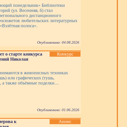
ающий понедельник» Библиотеки
орий (ул. Весенняя, 6) стал
регионального дистанционного
еосюжетов любительских литературных
«Взлётная полоса».
Опубликовано: 04.08.2026
ет о старте конкурса
Конкурс
дений Николая
нимаются в живописных техниках
ашь) или графических (тушь,
, а также объёмные поделки…
Опубликовано: 01.06.2026
мерова к
Анонс
одов