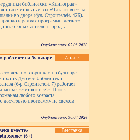
сотрудники библиотеки «Книгоград»
 летний читальный зал «Читают все» на
адке во дворе (бул. Строителей, 42Б).
прошло в рамках программы летнего
единило юных жителей города.
Опубликовано: 07.08.2026
» работает на бульваре
Анонс
сего лета по вторникам на бульваре
апротив Детской библиотеки
еснева (б-р Строителей, 7) работает
ьный зал «Читают все!». Проект
орожанам любого возраста
ю досуговую программу на свежем
Опубликовано: 30.07.2026
века вместе»
Выставка
ибирячок» (6+)