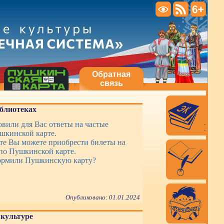
Обратная
связь
блиотеках
вили для Вас ответы на частые
шкинской карте.
те Вы можете приобрести билеты на
по Пушкинской карте.
ормили Пушкинскую карту?
Опубликовано: 01.01.2024
культуре