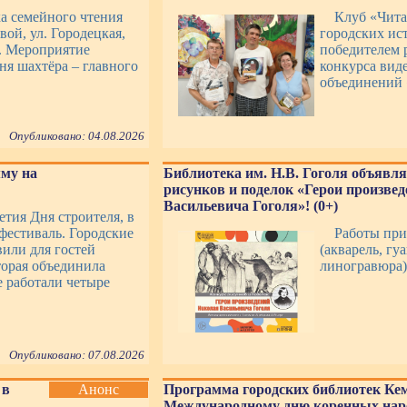
ка семейного чтения
Клуб «Чит
вой, ул. Городецкая,
городских ист
». Мероприятие
победителем 
я шахтёра – главного
конкурса вид
объединений 
Опубликовано: 04.08.2026
му на
Библиотека им. Н.В. Гоголя объявля
рисунков и поделок «Герои произве
Васильевича Гоголя»! (0+)
етия Дня строителя, в
фестиваль. Городские
Работы при
или для гостей
(акварель, гу
торая объединила
линогравюра)
е работали четыре
Опубликовано: 07.08.2026
 в
Анонс
Программа городских библиотек Ке
Международному дню коренных нар