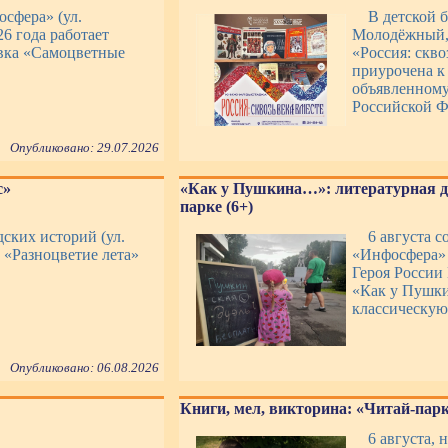
сфера» (ул.
В детской 
26 года работает
Молодёжный, 
вка «Самоцветные
«Россия: скво
приурочена к
объявленному
Российской Ф
Опубликовано: 29.07.2026
с»
«Как у Пушкина…»: литературная д
парке (6+)
дских историй (ул.
6 августа 
т «Разноцветие лета»
«Инфосфера» 
Героя России
«Как у Пушки
классическую
Опубликовано: 06.08.2026
Книги, мел, викторина: «Читай-парк»
6 августа, 