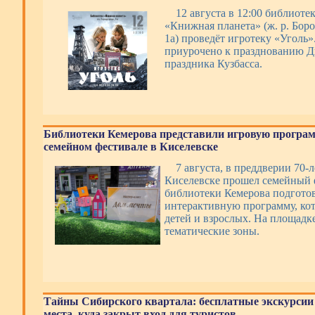
12 августа в 12:00 библиоте
«Книжная планета» (ж. р. Боро
1а) проведёт игротеку «Уголь
приурочено к празднованию Дн
праздника Кузбасса.
Библиотеки Кемерова представили игровую програм
семейном фестивале в Киселевске
7 августа, в преддверии 70-л
Киселевске прошел семейный 
библиотеки Кемерова подготов
интерактивную программу, ко
детей и взрослых. На площадк
тематические зоны.
Тайны Сибирского квартала: бесплатные экскурсии
места, куда закрыт вход для туристов