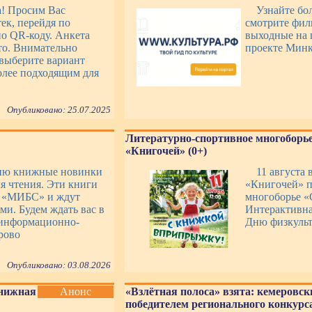
а! Просим Вас
Узнайте бо
ек, перейдя по
смотрите фил
о QR-коду. Анкета
выходные на 
то. Внимательно
проекте Минк
выберите вариант
более подходящим для
Опубликовано: 25.07.2025
Литературно-спортивное многоборье
«Книгочей» (0+)
ию книжные новинки
11 августа 
я чтения. Эти книги
«Книгочей» п
К «МИБС» и ждут
многоборье «
ми. Будем ждать вас в
Интерактивна
информационно-
Дню физкульт
рово
Опубликовано: 03.08.2026
Книжная
Анонс
«Взлётная полоса» взята: кемеровск
победителем регионального конкурса