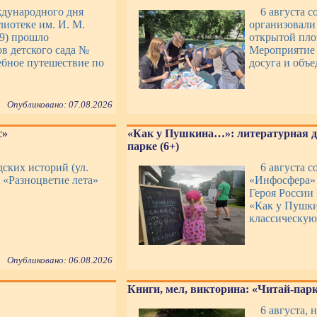
ждународного дня
6 августа 
лиотеке им. И. М.
организовали
29) прошло
открытой площ
в детского сада №
Мероприятие 
ебное путешествие по
досуга и объ
Опубликовано: 07.08.2026
с»
«Как у Пушкина…»: литературная д
парке (6+)
дских историй (ул.
6 августа 
т «Разноцветие лета»
«Инфосфера» 
Героя России
«Как у Пушки
классическую
Опубликовано: 06.08.2026
Книги, мел, викторина: «Читай-парк»
6 августа, 