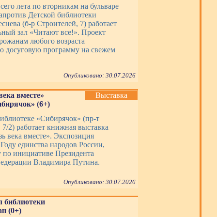
сего лета по вторникам на бульваре
апротив Детской библиотеки
еснева (б-р Строителей, 7) работает
ьный зал «Читают все!». Проект
орожанам любого возраста
ю досуговую программу на свежем
Опубликовано: 30.07.2026
века вместе»
Выставка
ибирячок» (6+)
библиотеке «Сибирячок» (пр-т
7/2) работает книжная выставка
зь века вместе». Экспозиция
 Году единства народов России,
 по инициативе Президента
едерации Владимира Путина.
Опубликовано: 30.07.2026
л библиотеки
н (0+)