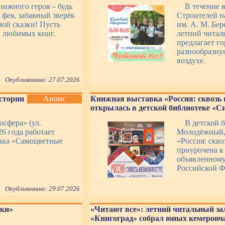
ижного героя – будь
В течение в
 фея, забавный зверёк
Строителей н
мой сказки! Пусть
им. А. М. Бер
 любимых книг.
летний читал
предлагает г
разнообразну
воздухе.
Опубликовано: 27.07.2026
стории
Анонс
Книжная выставка «Россия: сквозь 
открылась в детской библиотеке «С
сфера» (ул.
В детской 
26 года работает
Молодёжный, 
вка «Самоцветные
«Россия: скво
приурочена к
объявленному
Российской Ф
Опубликовано: 29.07.2026
зки»
«Читают все»: летний читальный за
«Книгоград» собрал юных кемеровча