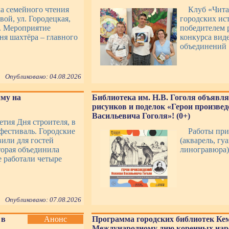
ка семейного чтения
Клуб «Чит
вой, ул. Городецкая,
городских ист
». Мероприятие
победителем 
я шахтёра – главного
конкурса вид
объединений 
Опубликовано: 04.08.2026
му на
Библиотека им. Н.В. Гоголя объявля
рисунков и поделок «Герои произве
Васильевича Гоголя»! (0+)
етия Дня строителя, в
фестиваль. Городские
Работы при
или для гостей
(акварель, гу
торая объединила
линогравюра)
е работали четыре
Опубликовано: 07.08.2026
 в
Анонс
Программа городских библиотек Ке
Международному дню коренных нар