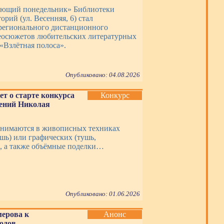
ающий понедельник» Библиотеки
орий (ул. Весенняя, 6) стал
регионального дистанционного
еосюжетов любительских литературных
«Взлётная полоса».
Опубликовано: 04.08.2026
ет о старте конкурса
Конкурс
дений Николая
нимаются в живописных техниках
ашь) или графических (тушь,
, а также объёмные поделки…
Опубликовано: 01.06.2026
мерова к
Анонс
одов