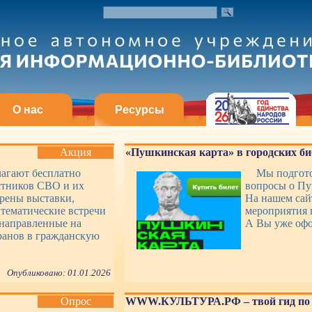
О нас
Ресурсы
Акция
«Пушкинская карта» в городских би
лагают бесплатно
Мы подгото
стников СВО и их
вопросы о Пу
рены выставки,
На нашем сай
 тематические встречи
мероприятия 
 направленные на
А Вы уже оф
ранов в гражданскую
Опубликовано: 01.01.2026
Опрос
WWW.КУЛЬТУРА.РФ – твой гид по 