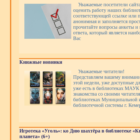
Уважаемые посетители сайт
оценить работу наших библиот
соответствующей ссылке или п
анонимная и заполняется прос
прочитайте вопросы анкеты и 
ответа, который является наи
Вас
Книжные новинки
Уважаемые читатели!
Представляем вашему вниман
этой недели, уже доступные дл
уже есть в библиотеках МАУ
знакомства со своими читателя
библиотеках Муниципальной 
библиотечной системы г. Кеме
Игротека «Уголь»: ко Дню шахтёра в библиотеке «
планета» (6+)