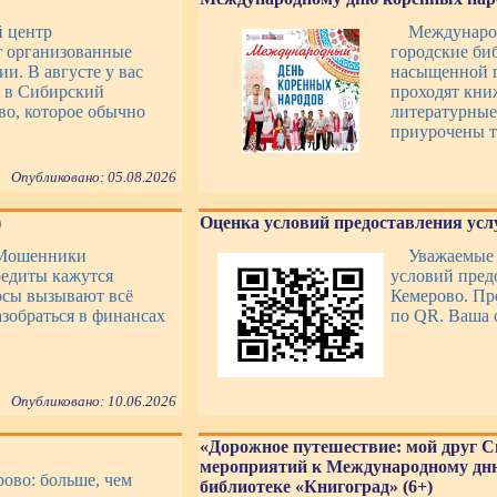
й центр
Междунаро
т организованные
городские би
и. В августе у вас
насыщенной п
ь в Сибирский
проходят кни
во, которое обычно
литературные
приурочены т
Опубликовано: 05.08.2026
)
Оценка условий предоставления усл
 Мошенники
Уважаемые 
едиты кажутся
условий пред
осы вызывают всё
Кемерово. Пр
азобраться в финансах
по QR. Ваша 
Опубликовано: 10.06.2026
«Дорожное путешествие: мой друг С
мероприятий к Международному дню
ово: больше, чем
библиотеке «Книгоград» (6+)