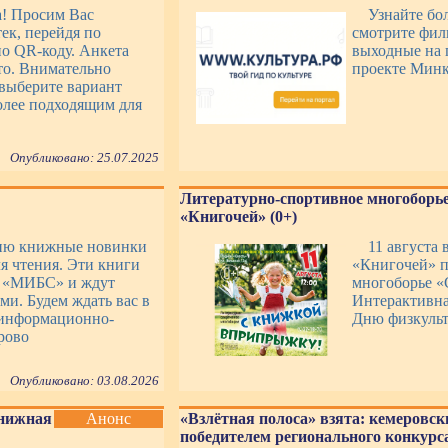
а! Просим Вас
Узнайте бо
ек, перейдя по
смотрите фил
о QR-коду. Анкета
выходные на 
то. Внимательно
проекте Минк
выберите вариант
более подходящим для
Опубликовано: 25.07.2025
Литературно-спортивное многоборье
«Книгочей» (0+)
ию книжные новинки
11 августа 
я чтения. Эти книги
«Книгочей» п
К «МИБС» и ждут
многоборье «
ми. Будем ждать вас в
Интерактивна
информационно-
Дню физкульт
рово
Опубликовано: 03.08.2026
Книжная
Анонс
«Взлётная полоса» взята: кемеровск
победителем регионального конкурса