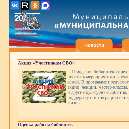
Новости
Акция «Участникам СВО»
Городские библиотеки пред
посетить мероприятия для уча
семей. В программе предусмот
акции, лекции, мастер-классы,
и другие культурные события,
поддержку и интеграцию вете
жизнь
Оценка работы библиотек