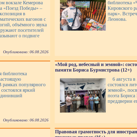
ом вокзале Кемерова
библиотека «
ка «Поезд Победы» –
Кировского р
экспозиция в
парк». Встре
ематических вагонов с
Леонова.
гий, объёмного звука
гружают посетителей
казывают о подвиге
Опубликовано: 06.08.2026
«Мой род, небесный и земной»: сост
памяти Бориса Бурмистрова (12+)
ая библиотека
настоящую
6 августа в
В рамках популярного
состоялся ли
 состоялся яркий
земной», пос
ъединивший
поэта Бориса
преддверии ег
Опубликовано: 06.08.2026
Правовая грамотность для иностран