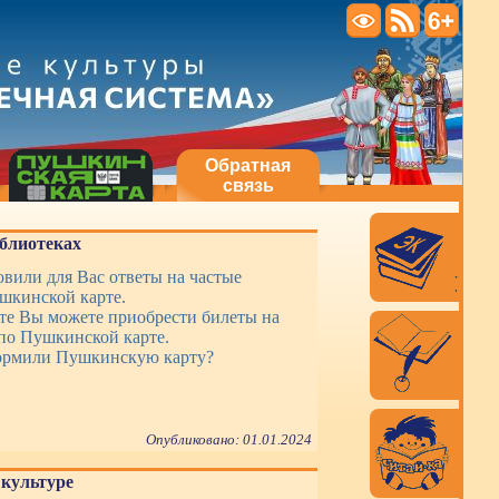
Обратная
связь
блиотеках
вили для Вас ответы на частые
шкинской карте.
те Вы можете приобрести билеты на
по Пушкинской карте.
ормили Пушкинскую карту?
Опубликовано: 01.01.2024
культуре