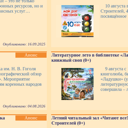
и – это не только
онных ресурсов, но и
10 августа 
рвисных услуг…
Строителей, 4
посвящённое
Опубликовано: 16.09.2025
Анонс
Литературное лето в библиотеке «Л
книжный своп (0+)
а им. Н. В. Гоголя
9 августа с
тнографический обзор
книголюба, б
». Мероприятие
«Ладушки» (у
иям коренных народов
литературную
совершила – л
Опубликовано: 04.08.2026
нка
Анонс
Летний читальный зал «Читают все!
Строителей (0+)