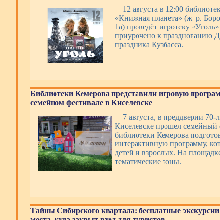
12 августа в 12:00 библиоте
«Книжная планета» (ж. р. Боро
1а) проведёт игротеку «Уголь
приурочено к празднованию Дн
праздника Кузбасса.
Библиотеки Кемерова представили игровую програм
семейном фестивале в Киселевске
7 августа, в преддверии 70-л
Киселевске прошел семейный 
библиотеки Кемерова подготов
интерактивную программу, ко
детей и взрослых. На площадк
тематические зоны.
Тайны Сибирского квартала: бесплатные экскурсии
места, куда закрыт вход для туристов