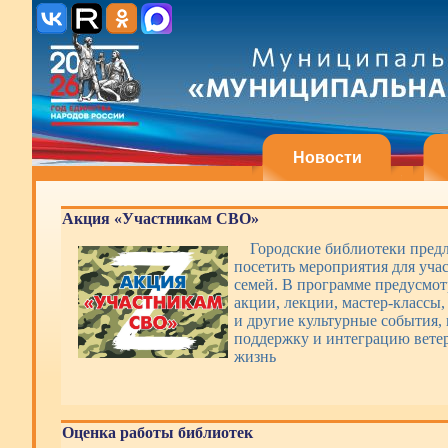
Новости
Акция «Участникам СВО»
Городские библиотеки пред
посетить мероприятия для уча
семей. В программе предусмот
акции, лекции, мастер-классы,
и другие культурные события,
поддержку и интеграцию вете
жизнь
Оценка работы библиотек