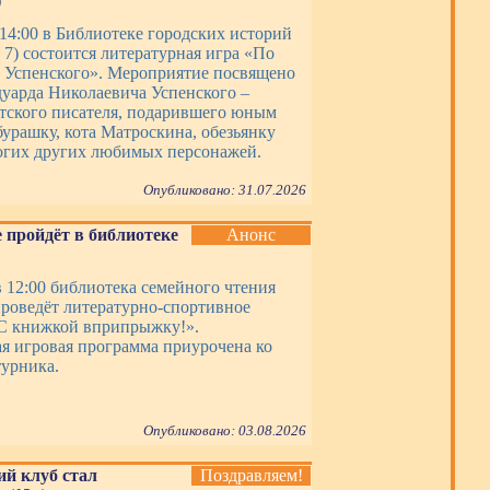
)
 14:00 в Библиотеке городских историй
, 7) состоится литературная игра «По
в Успенского». Мероприятие посвящено
дуарда Николаевича Успенского –
етского писателя, подарившего юным
бурашку, кота Матроскина, обезьянку
гих других любимых персонажей.
Опубликовано: 31.07.2026
 пройдёт в библиотеке
Анонс
в 12:00 библиотека семейного чтения
роведёт литературно-спортивное
С книжкой вприпрыжку!».
я игровая программа приурочена ко
урника.
Опубликовано: 03.08.2026
ий клуб стал
Поздравляем!