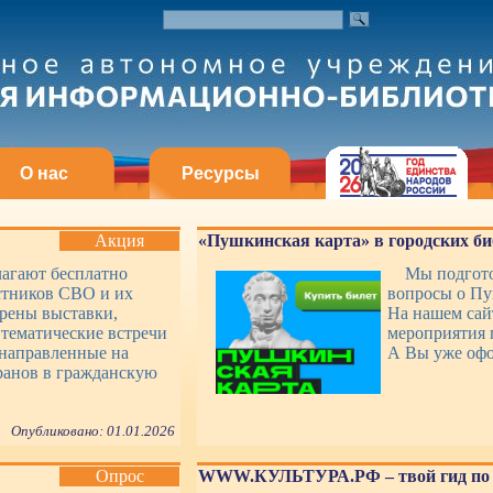
О нас
Ресурсы
Акция
«Пушкинская карта» в городских би
лагают бесплатно
Мы подгото
стников СВО и их
вопросы о Пу
рены выставки,
На нашем сай
 тематические встречи
мероприятия 
 направленные на
А Вы уже оф
ранов в гражданскую
Опубликовано: 01.01.2026
Опрос
WWW.КУЛЬТУРА.РФ – твой гид по 