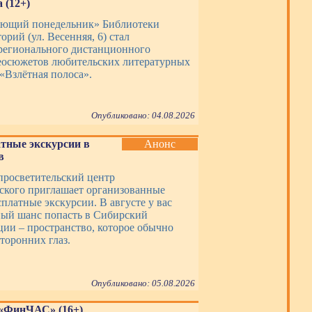
 (12+)
ающий понедельник» Библиотеки
орий (ул. Весенняя, 6) стал
регионального дистанционного
еосюжетов любительских литературных
«Взлётная полоса».
Опубликовано: 04.08.2026
тные экскурсии в
Анонс
в
просветительский центр
ского приглашает организованные
платные экскурсии. В августе у вас
ный шанс попасть в Сибирский
ции – пространство, которое обычно
торонних глаз.
Опубликовано: 05.08.2026
 «ФинЧАС» (16+)