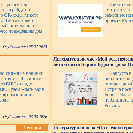
а! Просим Вас
Узнайте бо
ек, перейдя по
смотрите фил
о QR-коду. Анкета
выходные на 
то. Внимательно
проекте Минк
выберите вариант
более подходящим для
Опубликовано: 25.07.2025
Литературный час «Мой род, небесны
летию поэта Бориса Бурмистрова (1
ию книжные новинки
6 августа в
я чтения. Эти книги
библиотека» (
К «МИБС» и ждут
литературный
ми. Будем ждать вас в
Встреча посв
информационно-
Бориса Василь
рово
публициста, 
России.
Опубликовано: 03.08.2026
Сегодня
Литературная игра «По следам герое