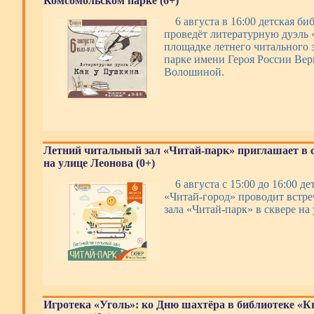
Комсомольском парке (6+)
6 августа в 16:00 детская б
проведёт литературную дуэль
площадке летнего читального 
парке имени Героя России Ве
Волошиной.
Летний читальный зал «Читай-парк» приглашает в 
на улице Леонова (0+)
6 августа с 15:00 до 16:00 д
«Читай-город» проводит встре
зала «Читай-парк» в сквере на
Игротека «Уголь»: ко Дню шахтёра в библиотеке «