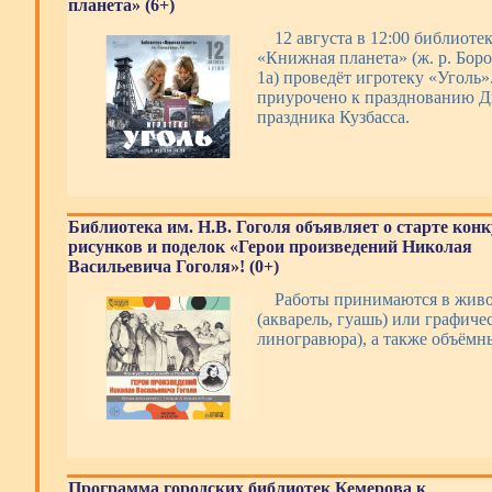
планета» (6+)
12 августа в 12:00 библиоте
«Книжная планета» (ж. р. Боро
1а) проведёт игротеку «Уголь
приурочено к празднованию Дн
праздника Кузбасса.
Библиотека им. Н.В. Гоголя объявляет о старте кон
рисунков и поделок «Герои произведений Николая
Васильевича Гоголя»! (0+)
Работы принимаются в жив
(акварель, гуашь) или графиче
линогравюра), а также объём
Программа городских библиотек Кемерова к