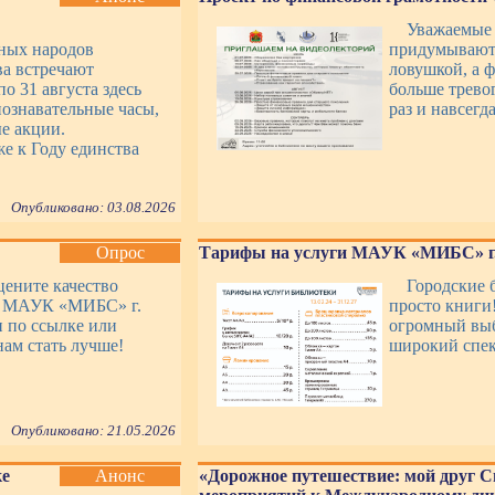
Уважаемые
ных народов
придумывают 
ва встречают
ловушкой, а 
о 31 августа здесь
больше трево
ознавательные часы,
раз и навсег
е акции.
е к Году единства
Опубликовано: 03.08.2026
Опрос
Тарифы на услуги МАУК «МИБС» г.
цените качество
Городские 
уг МАУК «МИБС» г.
просто книги
 по ссылке или
огромный выб
ам стать лучше!
широкий спек
Опубликовано: 21.05.2026
ке
Анонс
«Дорожное путешествие: мой друг С