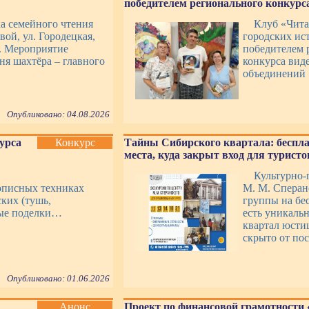
победителем регионального конкурса
ка семейного чтения
Клуб «Чит
вой, ул. Городецкая,
городских ист
». Мероприятие
победителем 
я шахтёра – главного
конкурса вид
объединений 
Опубликовано: 04.08.2026
курса
Конкурс
Тайны Сибирского квартала: беспла
места, куда закрыт вход для туристо
Культурно-
описных техниках
М. М. Сперан
ских (тушь,
группы на бес
ные поделки…
есть уникаль
квартал юсти
скрыто от пос
Опубликовано: 01.06.2026
Анонс
Проект по финансовой грамотности