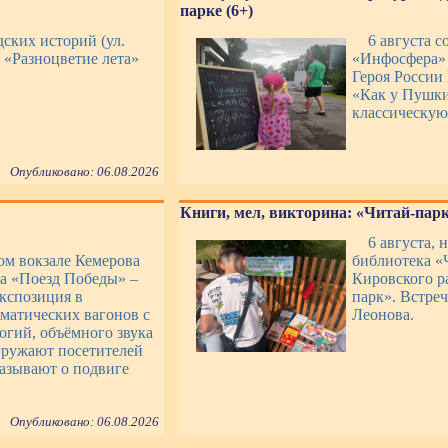
парке (6+)
дских историй (ул.
6 августа 
т «Разноцветие лета»
«Инфосфера» 
Героя России
«Как у Пушки
классическую
Опубликовано: 06.08.2026
Книги, мел, викторина: «Читай-парк»
6 августа, 
ом вокзале Кемерова
библиотека «
ка «Поезд Победы» –
Кировского р
экспозиция в
парк». Встре
ематических вагонов с
Леонова.
гий, объёмного звука
гружают посетителей
казывают о подвиге
Опубликовано: 06.08.2026