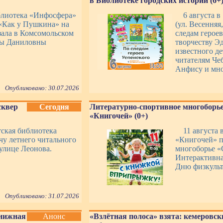
в Библиотеке городских историй (6+
иблиотека «Инфосфера»
6 августа в
 «Как у Пушкина» на
(ул. Весенняя
зала в Комсомольском
следам герое
ры Даниловны
творчеству Э
известного д
читателям Че
Анфису и мно
Опубликовано: 30.07.2026
сквер
Сегодня
Литературно-спортивное многоборье
«Книгочей» (0+)
етская библиотека
11 августа 
чу летнего читального
«Книгочей» п
 улице Леонова.
многоборье «
Интерактивна
Дню физкульт
Опубликовано: 31.07.2026
Книжная
Анонс
«Взлётная полоса» взята: кемеровск