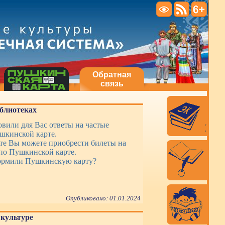
Обратная
связь
блиотеках
вили для Вас ответы на частые
шкинской карте.
те Вы можете приобрести билеты на
по Пушкинской карте.
ормили Пушкинскую карту?
Опубликовано: 01.01.2024
культуре