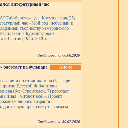
оялся литературный час
 АРТ-библиотеке (ул. Космическая, 25)
тературный час «Мой род, небесный и
вящённый творчеству кемеровского
 Васильевича Бурмистрова в
о 80-летия (1946–2026).
Опубликовано: 06.08.2026
» работает на бульваре
Анонс
сего лета по вторникам на бульваре
апротив Детской библиотеки
еснева (б-р Строителей, 7) работает
ьный зал «Читают все!». Проект
орожанам любого возраста
ю досуговую программу на свежем
Опубликовано: 30.07.2026