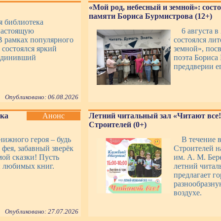
«Мой род, небесный и земной»: сост
памяти Бориса Бурмистрова (12+)
ая библиотека
настоящую
6 августа в
В рамках популярного
состоялся ли
 состоялся яркий
земной», пос
ъединивший
поэта Бориса
преддверии ег
Опубликовано: 06.08.2026
нка
Анонс
Летний читальный зал «Читают все!
Строителей (0+)
ижного героя – будь
В течение в
 фея, забавный зверёк
Строителей н
мой сказки! Пусть
им. А. М. Бер
 любимых книг.
летний читал
предлагает г
разнообразну
воздухе.
Опубликовано: 27.07.2026