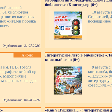
мероприятий к Международному дню
библиотеке «Книгоград» (6+)
овой игровой
, 6а, библиотека
10 августа 
 развития населения
Строителей, 4
ных жителей посёлка
посвящённое
ное».
Опубликовано: 31.07.2026
Анонс
Литературное лето в библиотеке «Л
книжный своп (0+)
а им. Н. В. Гоголя
9 августа с
тнографический обзор
книголюба, б
». Мероприятие
«Ладушки» (у
иям коренных народов
литературную
совершила – л
Опубликовано: 04.08.2026
с»
«Как у Пушкина…»: литературная д