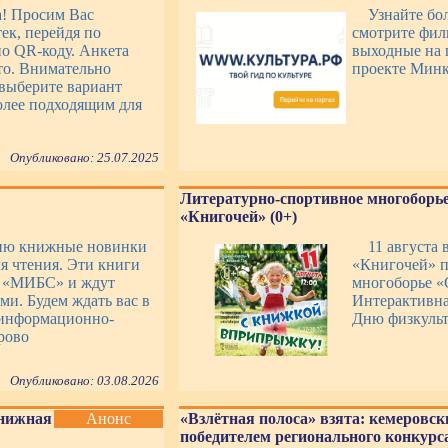
а! Просим Вас
Узнайте бо
ек, перейдя по
смотрите фил
о QR-коду. Анкета
выходные на 
то. Внимательно
проекте Минк
выберите вариант
более подходящим для
Опубликовано: 25.07.2025
Литературно-спортивное многоборье
«Книгочей» (0+)
ию книжные новинки
11 августа 
я чтения. Эти книги
«Книгочей» п
К «МИБС» и ждут
многоборье «
ми. Будем ждать вас в
Интерактивна
информационно-
Дню физкульт
рово
Опубликовано: 03.08.2026
Книжная
Анонс
«Взлётная полоса» взята: кемеровск
победителем регионального конкурса