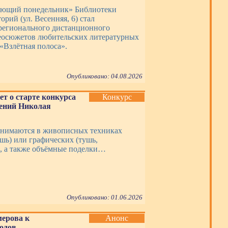
ающий понедельник» Библиотеки
орий (ул. Весенняя, 6) стал
регионального дистанционного
еосюжетов любительских литературных
«Взлётная полоса».
Опубликовано: 04.08.2026
ет о старте конкурса
Конкурс
дений Николая
нимаются в живописных техниках
ашь) или графических (тушь,
, а также объёмные поделки…
Опубликовано: 01.06.2026
мерова к
Анонс
одов