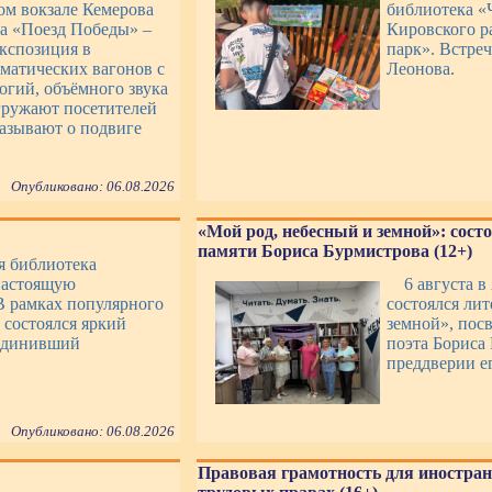
ом вокзале Кемерова
библиотека «
ка «Поезд Победы» –
Кировского р
экспозиция в
парк». Встре
ематических вагонов с
Леонова.
гий, объёмного звука
гружают посетителей
казывают о подвиге
Опубликовано: 06.08.2026
«Мой род, небесный и земной»: сост
памяти Бориса Бурмистрова (12+)
ая библиотека
настоящую
6 августа в
В рамках популярного
состоялся ли
 состоялся яркий
земной», пос
ъединивший
поэта Бориса
преддверии ег
Опубликовано: 06.08.2026
Правовая грамотность для иностран