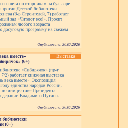
сего лета по вторникам на бульваре
апротив Детской библиотеки
еснева (б-р Строителей, 7) работает
ьный зал «Читают все!». Проект
орожанам любого возраста
ю досуговую программу на свежем
Опубликовано: 30.07.2026
века вместе»
Выставка
ибирячок» (6+)
библиотеке «Сибирячок» (пр-т
7/2) работает книжная выставка
зь века вместе». Экспозиция
 Году единства народов России,
 по инициативе Президента
едерации Владимира Путина.
Опубликовано: 30.07.2026
л библиотеки
н (0+)