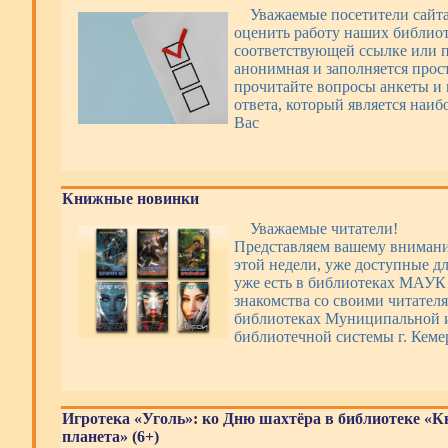
Уважаемые посетители сайт
оценить работу наших библиот
соответствующей ссылке или п
анонимная и заполняется прос
прочитайте вопросы анкеты и 
ответа, который является наи
Вас
Книжные новинки
Уважаемые читатели!
Представляем вашему вниман
этой недели, уже доступные дл
уже есть в библиотеках МАУ
знакомства со своими читателя
библиотеках Муниципальной 
библиотечной системы г. Кеме
Игротека «Уголь»: ко Дню шахтёра в библиотеке «
планета» (6+)