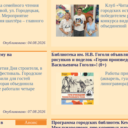
ка семейного чтения
Клуб «Чит
вой, ул. Городецкая,
городских ист
». Мероприятие
победителем 
я шахтёра – главного
конкурса вид
объединений 
Опубликовано: 04.08.2026
му на
Библиотека им. Н.В. Гоголя объявля
рисунков и поделок «Герои произве
Васильевича Гоголя»! (0+)
етия Дня строителя, в
фестиваль. Городские
Работы при
или для гостей
(акварель, гу
торая объединила
линогравюра)
е работали четыре
Опубликовано: 07.08.2026
 в
Анонс
Программа городских библиотек Ке
Международному дню коренных нар