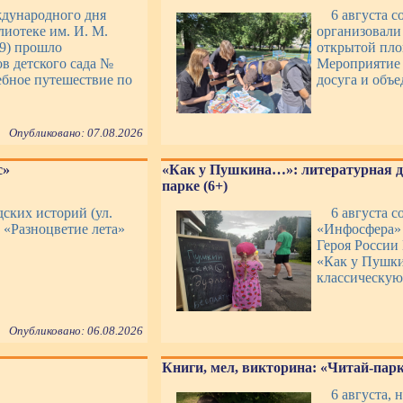
ждународного дня
6 августа 
лиотеке им. И. М.
организовали
29) прошло
открытой площ
в детского сада №
Мероприятие 
ебное путешествие по
досуга и объ
Опубликовано: 07.08.2026
с»
«Как у Пушкина…»: литературная д
парке (6+)
дских историй (ул.
6 августа 
т «Разноцветие лета»
«Инфосфера» 
Героя России
«Как у Пушки
классическую
Опубликовано: 06.08.2026
Книги, мел, викторина: «Читай-парк»
6 августа, 