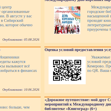
й центр
Междунаро
т организованные
городские би
и. В августе у вас
насыщенной п
ь в Сибирский
проходят кни
во, которое обычно
литературные
приурочены т
Опубликовано: 05.08.2026
)
Оценка условий предоставления усл
 Мошенники
Уважаемые 
едиты кажутся
условий пред
осы вызывают всё
Кемерово. Пр
азобраться в финансах
по QR. Ваша 
Опубликовано: 10.06.2026
«Дорожное путешествие: мой друг С
мероприятий к Международному дню
ово: больше, чем
библиотеке «Книгоград» (6+)