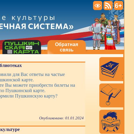
Обратная
связь
блиотеках
вили для Вас ответы на частые
шкинской карте.
те Вы можете приобрести билеты на
по Пушкинской карте.
ормили Пушкинскую карту?
Опубликовано: 01.01.2024
культуре