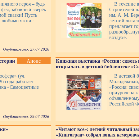
ижного героя – будь
В течение в
 фея, забавный зверёк
Строителей н
мой сказки! Пусть
им. А. М. Бер
 любимых книг.
летний читал
предлагает г
разнообразну
воздухе.
Опубликовано: 27.07.2026
стории
Анонс
Книжная выставка «Россия: сквозь 
открылась в детской библиотеке «С
сфера» (ул.
В детской 
26 года работает
Молодёжный, 
вка «Самоцветные
«Россия: скво
приурочена к
объявленному
Российской Ф
Опубликовано: 29.07.2026
зки»
«Читают все»: летний читальный за
«Книгоград» собрал юных кемеровча