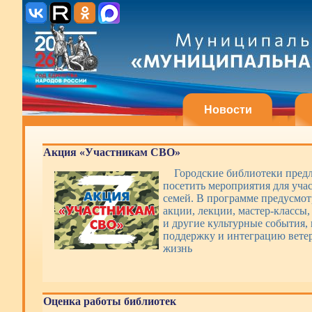
Новости
Акция «Участникам СВО»
Городские библиотеки пред
посетить мероприятия для уча
семей. В программе предусмот
акции, лекции, мастер-классы,
и другие культурные события,
поддержку и интеграцию вете
жизнь
Оценка работы библиотек