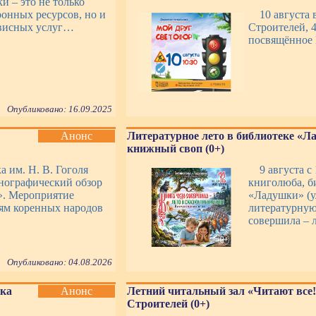
и – это не только
онных ресурсов, но и
10 августа 
рвисных услуг…
Строителей, 4
посвящённое
Опубликовано: 16.09.2025
Анонс
Литературное лето в библиотеке «Л
книжный своп (0+)
а им. Н. В. Гоголя
9 августа с
тнографический обзор
книголюба, б
». Мероприятие
«Ладушки» (у
иям коренных народов
литературную
совершила – л
Опубликовано: 04.08.2026
нка
Анонс
Летний читальный зал «Читают все!
Строителей (0+)