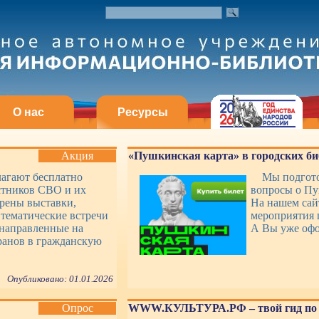
О нас
Ресурсы
Акция
«Пушкинская карта» в городских би
лагают бесплатно
Мы подгото
стников СВО и их
вопросы о Пу
рены выставки,
На нашем сай
 тематические встречи
мероприятия 
 направленные на
А Вы уже оф
ранов в гражданскую
Опубликовано: 01.01.2026
Опрос
WWW.КУЛЬТУРА.РФ – твой гид по 