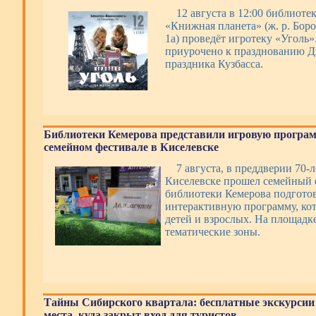
12 августа в 12:00 библиоте
«Книжная планета» (ж. р. Боро
1а) проведёт игротеку «Уголь
приурочено к празднованию Дн
праздника Кузбасса.
Библиотеки Кемерова представили игровую програм
семейном фестивале в Киселевске
7 августа, в преддверии 70-л
Киселевске прошел семейный 
библиотеки Кемерова подготов
интерактивную программу, ко
детей и взрослых. На площадк
тематические зоны.
Тайны Сибирского квартала: бесплатные экскурсии
места, куда закрыт вход для туристов