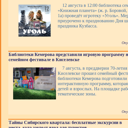
12 августа в 12:00 библиотека с
«Книжная планета» (ж. р. Боровой, 
1а) проведёт игротеку «Уголь». Ме
приурочено к празднованию Дня ша
праздника Кузбасса.
Опу
Библиотеки Кемерова представили игровую программу 
семейном фестивале в Киселевске
7 августа, в преддверии 70-летия
Киселевске прошел семейный фести
библиотеки Кемерова подготовили 
интерактивную программу, которая
детей и взрослых. На площадке раб
тематические зоны.
Опу
Тайны Сибирского квартала: бесплатные экскурсии в
места, куда закрыт вход для туристов