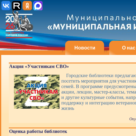
Новости
О нас
Акция «Участникам СВО»
Городские библиотеки предлагаю
посетить мероприятия для участни
семей. В программе предусмотрены
акции, лекции, мастер-классы, тем
и другие культурные события, нап
поддержку и интеграцию ветерано
жизнь
Опу
Оценка работы библиотек