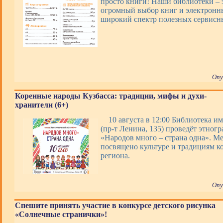
просто книги! Наши библиотеки – э
огромный выбор книг и электронны
широкий спектр полезных сервис
Опу
Коренные народы Кузбасса: традиции, мифы и духи-
хранители (6+)
10 августа в 12:00 Библиотека им
(пр-т Ленина, 135) проведёт этног
«Народов много – страна одна». М
посвящено культуре и традициям к
региона.
Опу
Спешите принять участие в конкурсе детского рисунка
«Солнечные странички»!