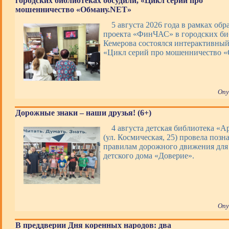
городских библиотеках обсудили, «Цикл серий про
мошенничество «Обману.NET»
5 августа 2026 года в рамках обр
проекта «ФинЧАС» в городских би
Кемерова состоялся интерактивны
«Цикл серий про мошенничество 
Опу
Дорожные знаки – наши друзья! (6+)
4 августа детская библиотека «А
(ул. Космическая, 25) провела позн
правилам дорожного движения для
детского дома «Доверие».
Опу
В преддверии Дня коренных народов: два